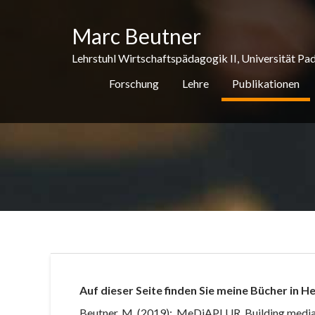
S
k
Marc Beutner
i
p
Lehrstuhl Wirtschaftspädagogik II, Universität Pa
t
Forschung
Lehre
Publikationen
o
c
o
n
t
e
n
t
Auf dieser Seite finden Sie meine Bücher in 
Beutner, M. (2019):
MeDiAPLUR. Building media lit