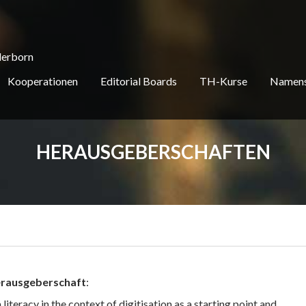
derborn
Kooperationen
Editorial Boards
TH-Kurse
Namens
HERAUSGEBERSCHAFTEN
Herausgeberschaft
:
eracy in the context of digitisation as a starting point and