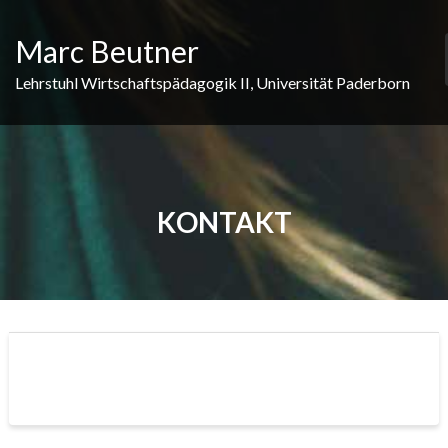
S
k
Marc Beutner
i
p
Lehrstuhl Wirtschaftspädagogik II, Universität Paderborn
t
o
c
o
n
t
KONTAKT
e
n
t