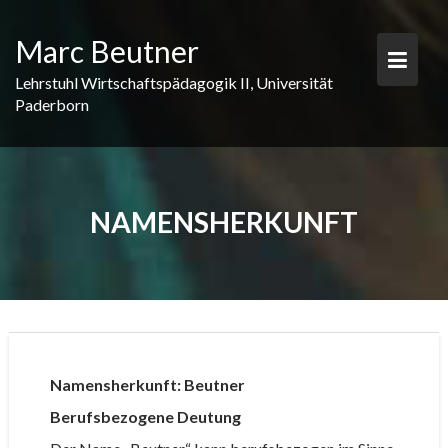
S
k
Marc Beutner
i
p
Lehrstuhl Wirtschaftspädagogik II, Universität
t
Paderborn
o
c
o
n
t
NAMENSHERKUNFT
e
n
t
Namensherkunft: Beutner
Berufsbezogene Deutung