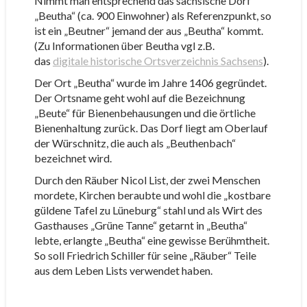
Nimmt man entsprechend das sächsische Dorf
„Beutha“ (ca. 900 Einwohner) als Referenzpunkt, so
ist ein „Beutner“ jemand der aus „Beutha“ kommt.
(Zu Informationen über Beutha vgl z.B.
das
digitale historische Ortsverzeichnis Sachsens
).
Der Ort „Beutha“ wurde im Jahre 1406 gegründet.
Der Ortsname geht wohl auf die Bezeichnung
„Beute“ für Bienenbehausungen und die örtliche
Bienenhaltung zurück. Das Dorf liegt am Oberlauf
der Würschnitz, die auch als „Beuthenbach“
bezeichnet wird.
Durch den Räuber Nicol List, der zwei Menschen
mordete, Kirchen beraubte und wohl die „kostbare
güldene Tafel zu Lüneburg“ stahl und als Wirt des
Gasthauses „Grüne Tanne“ getarnt in „Beutha“
lebte, erlangte „Beutha“ eine gewisse Berühmtheit.
So soll Friedrich Schiller für seine „Räuber“ Teile
aus dem Leben Lists verwendet haben.